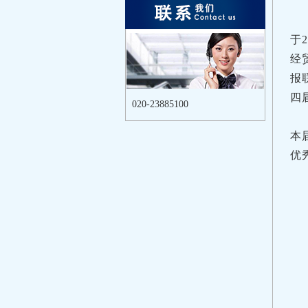
于
经
报
四
020-23885100
本
优