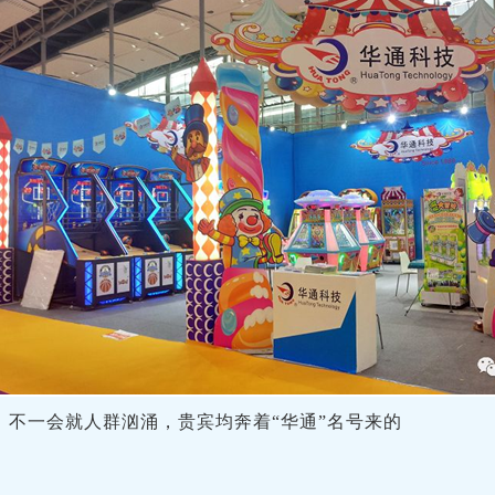
，不一会就人群汹涌，贵宾均奔着“华通”名号来的